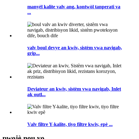
manyèl kalite valv ang, kontwòl tanperati va
...
valv boul devye an kwiv, sistèm vwa navigab,
grip...
Deviateur an kwiv, sistèm vwa navigab, Inlet
ak outl...
Valv filtre Y-kalite, tiyo filtre kwiv, epè ...
pwojè nou yo