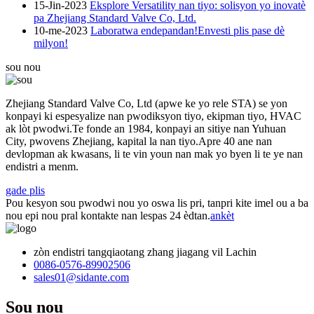
15-Jin-2023
Eksplore Versatility nan tiyo: solisyon yo inovatè
pa Zhejiang Standard Valve Co, Ltd.
10-me-2023
Laboratwa endepandan!Envesti plis pase dè
milyon!
sou nou
Zhejiang Standard Valve Co, Ltd (apwe ke yo rele STA) se yon
konpayi ki espesyalize nan pwodiksyon tiyo, ekipman tiyo, HVAC
ak lòt pwodwi.Te fonde an 1984, konpayi an sitiye nan Yuhuan
City, pwovens Zhejiang, kapital la nan tiyo.Apre 40 ane nan
devlopman ak kwasans, li te vin youn nan mak yo byen li te ye nan
endistri a menm.
gade plis
Pou kesyon sou pwodwi nou yo oswa lis pri, tanpri kite imel ou a ba
nou epi nou pral kontakte nan lespas 24 èdtan.
ankèt
zòn endistri tangqiaotang zhang jiagang vil Lachin
0086-0576-89902506
sales01@sidante.com
Sou nou