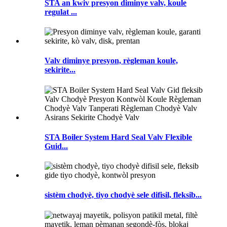
STA an kwiv presyon diminye valv, koule
regulat ...
Valv diminye presyon, règleman koule,
sekirite...
STA Boiler System Hard Seal Valv Flexible
Guid...
sistèm chodyè, tiyo chodyè sele difisil, fleksib...