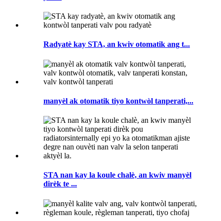
Radyatè kay STA, an kwiv otomatik ang t...
manyèl ak otomatik tiyo kontwòl tanperati,...
STA nan kay la koule chalè, an kwiv manyèl
dirèk te ...