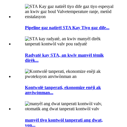
Pipeline gaz natirèl STA Kay Tiyo gaz dife...
Radyatè kay STA, an kwiv manyèl tèmik
dirèk...
Kontwolè tanperati, ekonomize enèji ak
anviwònman...
manyèl tiyo kontwòl tanperati ang dwat,
yon...