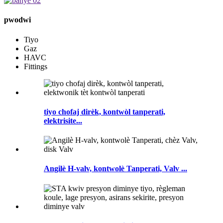
pwodwi
Tiyo
Gaz
HAVC
Fittings
tiyo chofaj dirèk, kontwòl tanperati,
elektrisite...
Angilè H-valv, kontwolè Tanperati, Valv ...