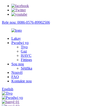
Rele nou: 0086-0576-89902506
Lakay
Pwodwi yo
Tiyo
Gaz
HAVC
Fittings
Sou nou
Sètifika
Nouvèl
FAQ
Kontakte nou
English