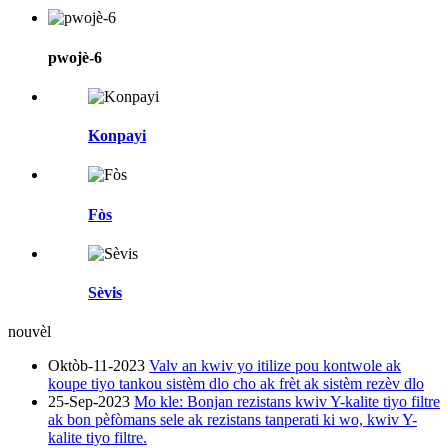
pwojè-6
Konpayi
Fòs
Sèvis
nouvèl
Oktòb-11-2023
Valv an kwiv yo itilize pou kontwole ak
koupe tiyo tankou sistèm dlo cho ak frèt ak sistèm rezèv dlo
25-Sep-2023
Mo kle: Bonjan rezistans kwiv Y-kalite tiyo filtre
ak bon pèfòmans sele ak rezistans tanperati ki wo, kwiv Y-
kalite tiyo filtre.