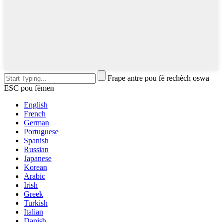
Frape antre pou fè rechèch oswa
ESC pou fèmen
English
French
German
Portuguese
Spanish
Russian
Japanese
Korean
Arabic
Irish
Greek
Turkish
Italian
Danish