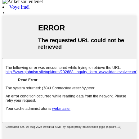
Voye Imèl
x