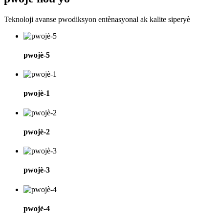
Teknoloji avanse pwodiksyon entènasyonal ak kalite siperyè
pwojè-5
pwojè-1
pwojè-2
pwojè-3
pwojè-4