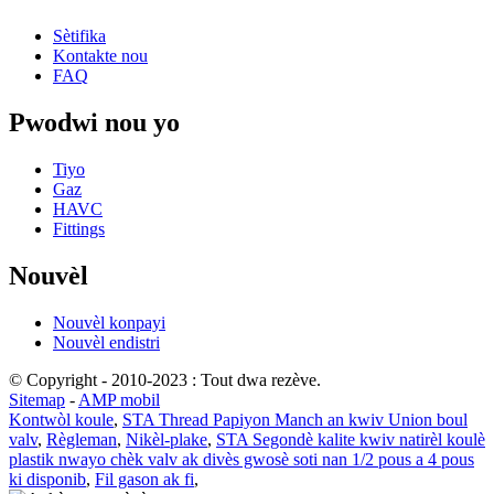
Sètifika
Kontakte nou
FAQ
Pwodwi nou yo
Tiyo
Gaz
HAVC
Fittings
Nouvèl
Nouvèl konpayi
Nouvèl endistri
© Copyright - 2010-2023 : Tout dwa rezève.
Sitemap
-
AMP mobil
Kontwòl koule
,
STA Thread Papiyon Manch an kwiv Union boul
valv
,
Règleman
,
Nikèl-plake
,
STA Segondè kalite kwiv natirèl koulè
plastik nwayo chèk valv ak divès gwosè soti nan 1/2 pous a 4 pous
ki disponib
,
Fil gason ak fi
,