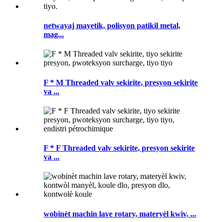
netwayaj mayetik, polisyon patikil metal,
mag...
F * M Threaded valv sekirite, presyon sekirite
va ...
F * F Threaded valv sekirite, presyon sekirite
va ...
wobinèt machin lave rotary, materyèl kwiv, ...