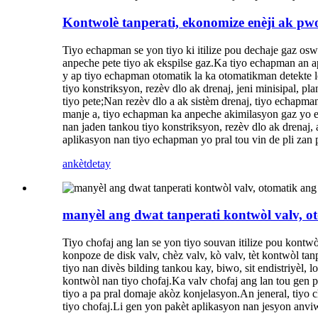
Kontwolè tanperati, ekonomize enèji ak p
Tiyo echapman se yon tiyo ki itilize pou dechaje gaz oswa
anpeche pete tiyo ak ekspilse gaz.Ka tiyo echapman an 
y ap tiyo echapman otomatik la ka otomatikman detekte l
tiyo konstriksyon, rezèv dlo ak drenaj, jeni minisipal, p
tiyo pete;Nan rezèv dlo a ak sistèm drenaj, tiyo echapman
manje a, tiyo echapman ka anpeche akimilasyon gaz yo ep
nan jaden tankou tiyo konstriksyon, rezèv dlo ak drenaj
aplikasyon nan tiyo echapman yo pral tou vin de pli zan 
ankèt
detay
manyèl ang dwat tanperati kontwòl valv, o
Tiyo chofaj ang lan se yon tiyo souvan itilize pou kont
konpoze de disk valv, chèz valv, kò valv, tèt kontwòl ta
tiyo nan divès bilding tankou kay, biwo, sit endistriyèl, l
kontwòl nan tiyo chofaj.Ka valv chofaj ang lan tou gen po
tiyo a pa pral domaje akòz konjelasyon.An jeneral, tiyo ch
tiyo chofaj.Li gen yon pakèt aplikasyon nan jesyon anv