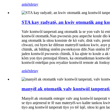
ankèt
detay
STA kay radyatè, an kwiv otomatik ang kon
Valv kontwòl tanperati ang otomatik la se yon valv ki en
kontwòl otomatik.Nan pwosesis pou anpeche koule dlo koul
ang otomatik la sitou konsiste de kò valv, disk valv, prent
chwazi, osi byen ke diferan materyèl tankou kwiv, asye p
chimik, ak bilding sistèm pwoteksyon dife.Nan sistèm H
jaden kontwòl pwosesis chimik, li ka ajiste to koule a ak
kòm yon tiyo prensipal fèmen, ka otomatikman kontwole s
kontwòl entelijan pou reyalize kontwòl remote ak fonks
ankèt
detay
manyèl ak otomatik valv kontwòl tanperati,
Manyèl ak otomatik entegre valv ang kontwòl tanperati va
se tiyo anjeneral te fè nan materyèl-wo kalite tankou kw
tiyo ang kontwòl tanperati tiyo yo trè lajè, sitou ki gen 