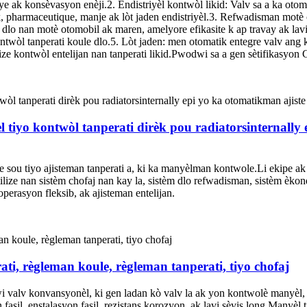
e ak konsèvasyon enèji.2. Endistriyèl kontwòl likid: Valv sa a ka otomat
k, pharmaceutique, manje ak lòt jaden endistriyèl.3. Refwadisman motè
dlo nan motè otomobil ak maren, amelyore efikasite k ap travay ak lavi 
ontwòl tanperati koule dlo.5. Lòt jaden: men otomatik entegre valv ang 
lize kontwòl entelijan nan tanperati likid.Pwodwi sa a gen sètifikasyon 
 tiyo kontwòl tanperati dirèk pou radiatorsinternally 
e sou tiyo ajisteman tanperati a, ki ka manyèlman kontwole.Li ekipe ak
tilize nan sistèm chofaj nan kay la, sistèm dlo refwadisman, sistèm èkond
perasyon fleksib, ak ajisteman entelijan.
ati, règleman koule, règleman tanperati, tiyo chofaj
i valv konvansyonèl, ki gen ladan kò valv la ak yon kontwolè manyèl, 
fasil, enstalasyon fasil, rezistans korozyon, ak lavi sèvis long.Manyèl t