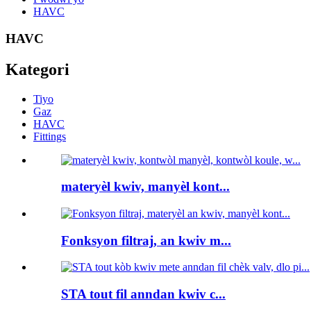
HAVC
HAVC
Kategori
Tiyo
Gaz
HAVC
Fittings
materyèl kwiv, manyèl kont...
Fonksyon filtraj, an kwiv m...
STA tout fil anndan kwiv c...