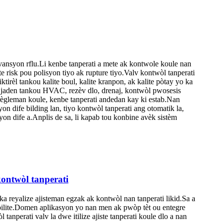
evansyon rflu.Li kenbe tanperati a mete ak kontwole koule nan
 risk pou polisyon tiyo ak rupture tiyo.Valv kontwòl tanperati
iktirèl tankou kalite boul, kalite kranpon, ak kalite pòtay yo ka
an jaden tankou HVAC, rezèv dlo, drenaj, kontwòl pwosesis
règleman koule, kenbe tanperati andedan kay ki estab.Nan
n dife bilding lan, tiyo kontwòl tanperati ang otomatik la,
n dife a.Anplis de sa, li kapab tou konbine avèk sistèm
kontwòl tanperati
a reyalize ajisteman egzak ak kontwòl nan tanperati likid.Sa a
stabilite.Domen aplikasyon yo nan men ak pwòp tèt ou entegre
tanperati valv la dwe itilize ajiste tanperati koule dlo a nan