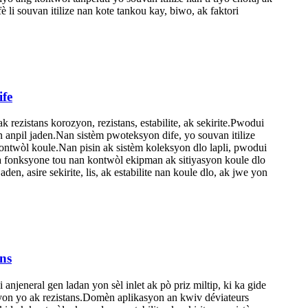
è li souvan itilize nan kote tankou kay, biwo, ak faktori
ife
 rezistans korozyon, rezistans, estabilite, ak sekirite.Pwodui
an anpil jaden.Nan sistèm pwoteksyon dife, yo souvan itilize
ontwòl koule.Nan pisin ak sistèm koleksyon dlo lapli, pwodui
l ka fonksyone tou nan kontwòl ekipman ak sitiyasyon koule dlo
en, asire sekirite, lis, ak estabilite nan koule dlo, ak jwe yon
ans
 anjeneral gen ladan yon sèl inlet ak pò priz miltip, ki ka gide
ozyon yo ak rezistans.Domèn aplikasyon an kwiv déviateurs