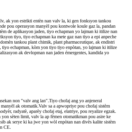
lv, ak yon estrikti entèn nan valv la, ki gen fonksyon tankou
mande pou operasyon manyèl pou kontwole koule gaz la, pandan
èm de aplikasyon jaden, tiyo echapman yo lajman ki itilize nan
striksyon tiyo, tiyo echapman ka mete gaz nan tiyo a epi anpeche
n domèn tankou plant chimik, plant pharmaceutique, ak endistri
iyo echapman, kòm yon tiyo tiyo enpòtan, yo lajman ki itilize
riyalizasyon ak devlopman nan jaden émergentes, kandida yo
nsekan non "valv ang lan".Tiyo chofaj ang yo anjeneral
òl manyèl ak otomatik.Valv sa a apwopriye pou chofaj sistèm
hodyèr, radyatè, aparèy chofaj etaj, elatriye, pou reyalize egzak.
n yon sèten limit, valv la ap fèmen otomatikman pou asire ke
eksib ak serye ki ka jwe yon wòl enpòtan nan divès kalite sistèm
on CE.