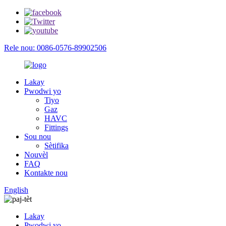
Rele nou: 0086-0576-89902506
Lakay
Pwodwi yo
Tiyo
Gaz
HAVC
Fittings
Sou nou
Sètifika
Nouvèl
FAQ
Kontakte nou
English
Lakay
Pwodwi yo