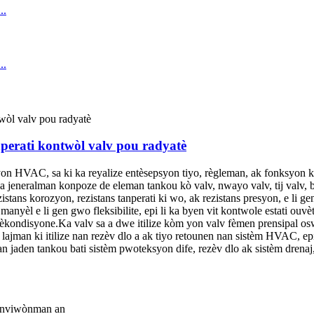
perati kontwòl valv pou radyatè
asyon HVAC, sa ki ka reyalize entèsepsyon tiyo, règleman, ak fonksyon 
 a jeneralman konpoze de eleman tankou kò valv, nwayo valv, tij valv, ba
ezistans korozyon, rezistans tanperati ki wo, ak rezistans presyon, e li g
 manyèl e li gen gwo fleksibilite, epi li ka byen vit kontwole estati ouv
k èkondisyone.Ka valv sa a dwe itilize kòm yon valv fèmen prensipal 
lajman ki itilize nan rezèv dlo a ak tiyo retounen nan sistèm HVAC, epi 
u nan jaden tankou bati sistèm pwoteksyon dife, rezèv dlo ak sistèm dre