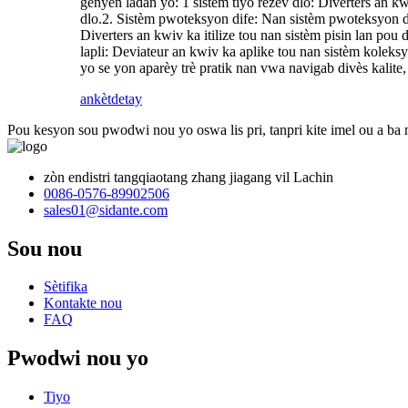
genyen ladan yo: 1 sistèm tiyo rezèv dlo: Diverters an kwi
dlo.2. Sistèm pwoteksyon dife: Nan sistèm pwoteksyon dif
Diverters an kwiv ka itilize tou nan sistèm pisin lan pou 
lapli: Deviateur an kwiv ka aplike tou nan sistèm koleksy
yo se yon aparèy trè pratik nan vwa navigab divès kalite,
ankèt
detay
Pou kesyon sou pwodwi nou yo oswa lis pri, tanpri kite imel ou a ba 
zòn endistri tangqiaotang zhang jiagang vil Lachin
0086-0576-89902506
sales01@sidante.com
Sou nou
Sètifika
Kontakte nou
FAQ
Pwodwi nou yo
Tiyo