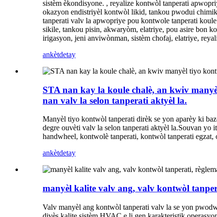
sistèm èkondisyone. , reyalize kontwòl tanperati apwopriy
okazyon endistriyèl kontwòl likid, tankou pwodui chimi
tanperati valv la apwopriye pou kontwole tanperati koule 
sikile, tankou pisin, akwaryòm, elatriye, pou asire bon k
irigasyon, jeni anviwònman, sistèm chofaj, elatriye, reya
ankèt
detay
STA nan kay la koule chalè, an kwiv manyèl
nan valv la selon tanperati aktyèl la.
Manyèl tiyo kontwòl tanperati dirèk se yon aparèy ki baz
degre ouvèti valv la selon tanperati aktyèl la.Souvan yo i
handwheel, kontwolè tanperati, kontwòl tanperati egzat, o
ankèt
detay
manyèl kalite valv ang, valv kontwòl tanper
Valv manyèl ang kontwòl tanperati valv la se yon pwodw
divès kalite sistèm HVAC e li gen karakteristik operasyon 