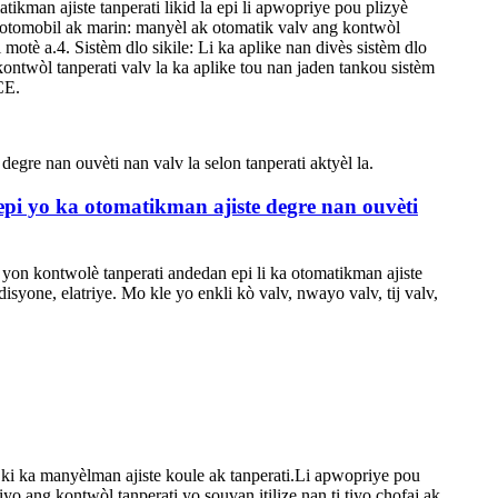
ikman ajiste tanperati likid la epi li apwopriye pou plizyè
 otomobil ak marin: manyèl ak otomatik valv ang kontwòl
motè a.4. Sistèm dlo sikile: Li ka aplike nan divès sistèm dlo
kontwòl tanperati valv la ka aplike tou nan jaden tankou sistèm
CE.
epi yo ka otomatikman ajiste degre nan ouvèti
 yon kontwolè tanperati andedan epi li ka otomatikman ajiste
isyone, elatriye. Mo kle yo enkli kò valv, nwayo valv, tij valv,
ki ka manyèlman ajiste koule ak tanperati.Li apwopriye pou
iyo ang kontwòl tanperati yo souvan itilize nan ti tiyo chofaj ak