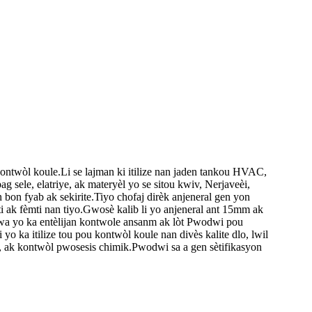
kontwòl koule.Li se lajman ki itilize nan jaden tankou HVAC,
g sele, elatriye, ak materyèl yo se sitou kwiv, Nerjaveèi,
en bon fyab ak sekirite.Tiyo chofaj dirèk anjeneral gen yon
èti ak fèmti nan tiyo.Gwosè kalib li yo anjeneral ant 15mm ak
oswa yo ka entèlijan kontwole ansanm ak lòt Pwodwi pou
yo ka itilize tou pou kontwòl koule nan divès kalite dlo, lwil
naj, ak kontwòl pwosesis chimik.Pwodwi sa a gen sètifikasyon