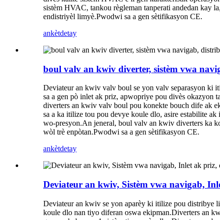
sistèm HVAC, tankou règleman tanperati andedan kay la, ant
endistriyèl limyè.Pwodwi sa a gen sètifikasyon CE.
ankèt
detay
boul valv an kwiv diverter, sistèm vwa navig
Deviateur an kwiv valv boul se yon valv separasyon ki iti
sa a gen pò inlet ak priz, apwopriye pou divès okazyon ta
diverters an kwiv valv boul pou konekte bouch dife ak 
sa a ka itilize tou pou devye koule dlo, asire estabilit
wo-presyon.An jeneral, boul valv an kwiv diverters ka kons
wòl trè enpòtan.Pwodwi sa a gen sètifikasyon CE.
ankèt
detay
Deviateur an kwiv, Sistèm vwa navigab, Inlet
Deviateur an kwiv se yon aparèy ki itilize pou distribye l
koule dlo nan tiyo diferan oswa ekipman.Diverters an kw