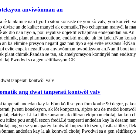
woteksyon anviwònman an
 lè ki akimile nan tiyo.Li sitou konsiste de yon kò valv, yon kouvèti va
ap divize an de kalite: manyèl ak otomatik.Tiyo echapman manyèl la 
è ak dlo nan tiyo a, pou reyalize objektif echapman endepandan an.An t
lant chimik, plant pharmaceutique, endistri manje, ak lòt jaden.Nan kon
 an ka elimine presyon negatif gaz nan tiyo a epi evite rezistans lè;Na
i evite enpak negatif sou anviwònman pwodiksyon an.Nan ti bout tan, t
, ak plant chimik.Pandan se tan, ak amelyorasyon kontinyèl nan endist
pli laj.Pwodwi sa a gen sètifikasyon CE.
tomatik ang dwat tanperati kontwòl valv
wòl tanperati andedan kay la.Fòm kò li se yon fòm koube 90 degre, pako
nperati, jwenti koneksyon, ak lòt konpozan, sipòte tou de metòd kontw
opital, elatriye. Li ka itilize ansanm ak diferan ekipman chofaj, tankou c
u itilize pou antijèl sezon fredi.Lè tanperati andedan kay la desann na
ofaj ang yo se yon aparèy kontwòl tanperati ki senp, fasil-a-itilize, fl
iwònman andedan kay la ak kontwòl chofaj.Pwodwi sa a gen sètifikasy