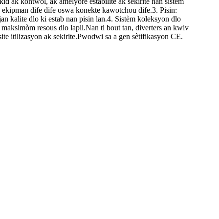
ikid ak kontwòl, ak amelyore estabilite ak sekirite nan sistèm
n ekipman dife dife oswa konekte kawotchou dife.3. Pisin:
jan kalite dlo ki estab nan pisin lan.4. Sistèm koleksyon dlo
on maksimòm resous dlo lapli.Nan ti bout tan, diverters an kwiv
site itilizasyon ak sekirite.Pwodwi sa a gen sètifikasyon CE.