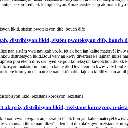
ijèl sezon fredi, ak lòt aplikasyon.Karakteristik senp ak pratik li yo f
ab, distribisyon likid, sistèm pwoteksyon dife, bouch d
lize nan sistèm vwa navigab yo, ki fèt ak bon jan kalite materyèl kwiv ak
nkou distribisyon likid.Boul valv an kwiv diverters ka lajman itilize n
ekipman pou etenn dife, osi byen ke pou koneksyon kawotchou dlo ak k
e ak itilizasyon maksimòm bon jan kalite dlo.Deviateur an kwiv valv bou
idere kòm yon eleman kle nan sistèm dlo, lajman ki itilize nan anpil jad
 ak priz, distribisyon likid, rezistans korozyon, rezist
ikid nan vwa navigab, anjeneral ki fèt ak bon jan kalite materyèl kwiv.Li
iv yo souvan itilize nan plizyè jaden jeni dlo akòz gwo rezistans kor