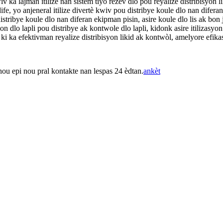
v ka lajman itilize nan sistèm tiyo rezèv dlo pou reyalize distribisyon l
e, yo anjeneral itilize divertè kwiv pou distribye koule dlo nan difera
distribye koule dlo nan diferan ekipman pisin, asire koule dlo lis ak bon 
on dlo lapli pou distribye ak kontwole dlo lapli, kidonk asire itilizasy
 ki ka efektivman reyalize distribisyon likid ak kontwòl, amelyore efika
nou epi nou pral kontakte nan lespas 24 èdtan.
ankèt