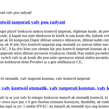
twòl tanperati valv pou radyatè
tegre plizyè fonksyon tankou kontwòl tanperati, règleman koule, ak pr
e, li kapab tou asire direksyon ki kòrèk la nan koule dlo, kidonk evite
an ak lòt konpozan.Dapre diferan senaryo itilizasyon, diferan kalite estr
ur, ak fè jete.Tiyo kontwòl tanperati ang otomatik yo souvan itilize n
VAC, li ka sèvi kòm yon eleman kle pou kontwòl tanperati konstan ak 
 tanperati selon diferan pwosesis reyaksyon chimik.Nan sistèm pwoteksyo
witch valv la ak koule dlo pou asire operasyon nòmal sistèm pwoteksyo
yon koleksyon done.Pwodwi sa a gen sètifikasyon CE.
 valv kontwòl otomatik, valv tanperati konstan, valv 
lv la se yon valv ki entegre fonksyon manyèl ak otomatik kontwòl, ki k
iv oswa asye pur, e li gen ekselan rezistans korozyon, durability, ak e
ladan aspè sa yo: 1 sistèm HVAC: ka manyèl ak otomatik tiyo ang kontwòl 