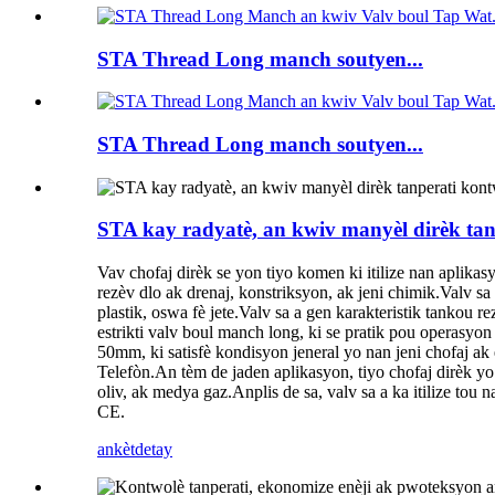
STA Thread Long manch soutyen...
STA Thread Long manch soutyen...
STA kay radyatè, an kwiv manyèl dirèk tan
Vav chofaj dirèk se yon tiyo komen ki itilize nan aplik
rezèv dlo ak drenaj, konstriksyon, ak jeni chimik.Valv sa
plastik, oswa fè jete.Valv sa a gen karakteristik tankou r
estrikti valv boul manch long, ki se pratik pou operasyon
50mm, ki satisfè kondisyon jeneral yo nan jeni chofaj a
Telefòn.An tèm de jaden aplikasyon, tiyo chofaj dirèk yo 
oliv, ak medya gaz.Anplis de sa, valv sa a ka itilize to
CE.
ankèt
detay