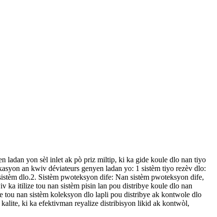
n ladan yon sèl inlet ak pò priz miltip, ki ka gide koule dlo nan tiyo
kasyon an kwiv déviateurs genyen ladan yo: 1 sistèm tiyo rezèv dlo:
an sistèm dlo.2. Sistèm pwoteksyon dife: Nan sistèm pwoteksyon dife,
 ka itilize tou nan sistèm pisin lan pou distribye koule dlo nan
ike tou nan sistèm koleksyon dlo lapli pou distribye ak kontwole dlo
kalite, ki ka efektivman reyalize distribisyon likid ak kontwòl,