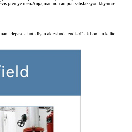
 sèvis premye men.Angajman nou an pou satisfaksyon kliyan se
nan "depase atant kliyan ak estanda endistri" ak bon jan kalite