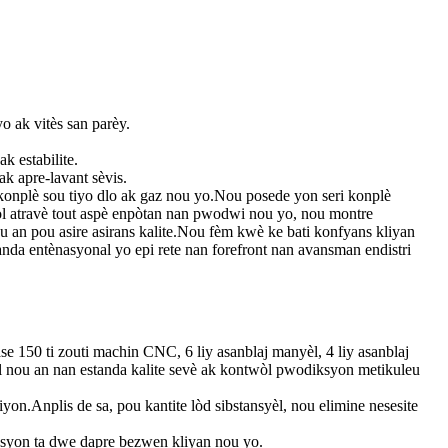
o ak vitès san parèy.
 estabilite.
ak apre-lavant sèvis.
konplè sou tiyo dlo ak gaz nou yo.Nou posede yon seri konplè
twòl atravè tout aspè enpòtan nan pwodwi nou yo, nou montre
an pou asire asirans kalite.Nou fèm kwè ke bati konfyans kliyan
anda entènasyonal yo epi rete nan forefront nan avansman endistri
ase 150 ti zouti machin CNC, 6 liy asanblaj manyèl, 4 liy asanblaj
 nou an nan estanda kalite sevè ak kontwòl pwodiksyon metikuleu
on.Anplis de sa, pou kantite lòd sibstansyèl, nou elimine nesesite
syon ta dwe dapre bezwen kliyan nou yo.