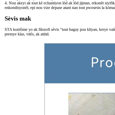
4. Nou akeyi ak tout kè echantiyon lòd ak lòd jijman, rekonèt siy
enkondisyonèl, epi nou vize depase atant nan tout pwosesis la kòma
Sèvis mak
STA konfòme yo ak filozofi sèvis "tout bagay pou kliyan, kreye valè 
premye klas, vitès, ak atitid.