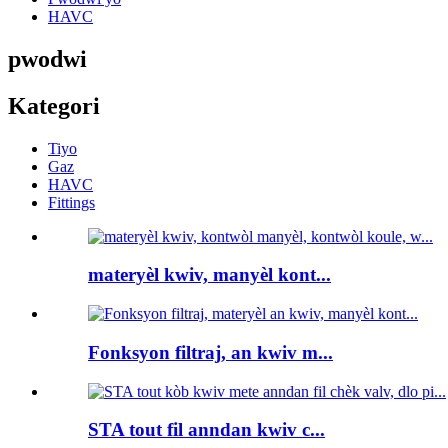
HAVC
pwodwi
Kategori
Tiyo
Gaz
HAVC
Fittings
materyèl kwiv, manyèl kont...
Fonksyon filtraj, an kwiv m...
STA tout fil anndan kwiv c...