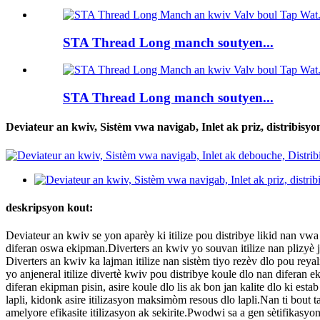
STA Thread Long manch soutyen...
STA Thread Long manch soutyen...
Deviateur an kwiv, Sistèm vwa navigab, Inlet ak priz, distribisyon
deskripsyon kout:
Deviateur an kwiv se yon aparèy ki itilize pou distribye likid nan vwa 
diferan oswa ekipman.Diverters an kwiv yo souvan itilize nan plizyè 
Diverters an kwiv ka lajman itilize nan sistèm tiyo rezèv dlo pou reya
yo anjeneral itilize divertè kwiv pou distribye koule dlo nan diferan 
diferan ekipman pisin, asire koule dlo lis ak bon jan kalite dlo ki est
lapli, kidonk asire itilizasyon maksimòm resous dlo lapli.Nan ti bout t
amelyore efikasite itilizasyon ak sekirite.Pwodwi sa a gen sètifikasyo