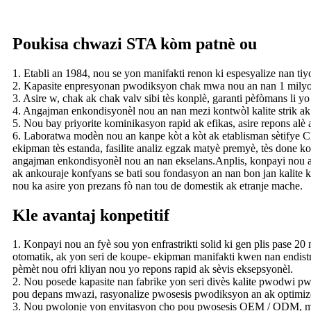
Poukisa chwazi STA kòm patnè ou
1. Etabli an 1984, nou se yon manifakti renon ki espesyalize nan ti
2. Kapasite enpresyonan pwodiksyon chak mwa nou an nan 1 milyon se
3. Asire w, chak ak chak valv sibi tès konplè, garanti pèfòmans li yo
4. Angajman enkondisyonèl nou an nan mezi kontwòl kalite strik ak 
5. Nou bay priyorite kominikasyon rapid ak efikas, asire repons alè 
6. Laboratwa modèn nou an kanpe kòt a kòt ak etablisman sètifye C
ekipman tès estanda, fasilite analiz egzak matyè premyè, tès done k
angajman enkondisyonèl nou an nan ekselans.Anplis, konpayi nou an
ak ankouraje konfyans se bati sou fondasyon an nan bon jan kalite k
nou ka asire yon prezans fò nan tou de domestik ak etranje mache.
Kle avantaj konpetitif
1. Konpayi nou an fyè sou yon enfrastrikti solid ki gen plis pase 20
otomatik, ak yon seri de koupe- ekipman manifakti kwen nan endi
pèmèt nou ofri kliyan nou yo repons rapid ak sèvis eksepsyonèl.
2. Nou posede kapasite nan fabrike yon seri divès kalite pwodwi pwe
pou depans mwazi, rasyonalize pwosesis pwodiksyon an ak optimize 
3. Nou pwolonje yon envitasyon cho pou pwosesis OEM / ODM, men