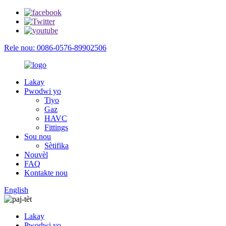
Rele nou: 0086-0576-89902506
Lakay
Pwodwi yo
Tiyo
Gaz
HAVC
Fittings
Sou nou
Sètifika
Nouvèl
FAQ
Kontakte nou
English
Lakay
Pwodwi yo