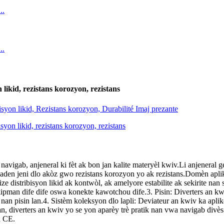
 likid, rezistans korozyon, rezistans
navigab, anjeneral ki fèt ak bon jan kalite materyèl kwiv.Li anjeneral ge
jaden jeni dlo akòz gwo rezistans korozyon yo ak rezistans.Domèn apli
lize distribisyon likid ak kontwòl, ak amelyore estabilite ak sekirite n
ekipman dife dife oswa konekte kawotchou dife.3. Pisin: Diverters an kwiv
ab nan pisin lan.4. Sistèm koleksyon dlo lapli: Deviateur an kwiv ka apl
an, diverters an kwiv yo se yon aparèy trè pratik nan vwa navigab divès 
n CE.