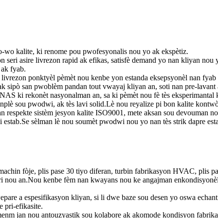
yo-wo kalite, ki renome pou pwofesyonalis nou yo ak ekspètiz.
ri asire livrezon rapid ak efikas, satisfè demand yo nan kliyan nou y
 ak fyab.
livrezon ponktyèl pèmèt nou kenbe yon estanda eksepsyonèl nan fyab ak
ak sipò san pwoblèm pandan tout vwayaj kliyan an, soti nan pre-lavant 
NAS ki rekonèt nasyonalman an, sa ki pèmèt nou fè tès eksperimantal 
onplè sou pwodwi, ak tès lavi solid.Lè nou reyalize pi bon kalite kon
 respekte sistèm jesyon kalite ISO9001, mete aksan sou devouman nou 
i estab.Se sèlman lè nou soumèt pwodwi nou yo nan tès strik dapre est
 machin fòje, plis pase 30 tiyo diferan, turbin fabrikasyon HVAC, plis p
stri nou an.Nou kenbe fèm nan kwayans nou ke angajman enkondisyonèl
pare a espesifikasyon kliyan, si li dwe baze sou desen yo oswa echantiy
pri-efikasite.
m jan nou antouzyastik sou kolabore ak akomode kondisyon fabrika