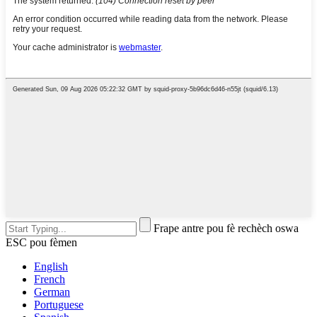
Frape antre pou fè rechèch oswa
ESC pou fèmen
English
French
German
Portuguese