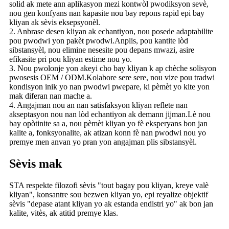
solid ak mete ann aplikasyon mezi kontwòl pwodiksyon sevè,
nou gen konfyans nan kapasite nou bay repons rapid epi bay
kliyan ak sèvis eksepsyonèl.
2. Anbrase desen kliyan ak echantiyon, nou posede adaptabilite
pou pwodwi yon pakèt pwodwi.Anplis, pou kantite lòd
sibstansyèl, nou elimine nesesite pou depans mwazi, asire
efikasite pri pou kliyan estime nou yo.
3. Nou pwolonje yon akeyi cho bay kliyan k ap chèche solisyon
pwosesis OEM / ODM.Kolabore sere sere, nou vize pou tradwi
kondisyon inik yo nan pwodwi pwepare, ki pèmèt yo kite yon
mak diferan nan mache a.
4. Angajman nou an nan satisfaksyon kliyan reflete nan
akseptasyon nou nan lòd echantiyon ak demann jijman.Lè nou
bay opòtinite sa a, nou pèmèt kliyan yo fè eksperyans bon jan
kalite a, fonksyonalite, ak atizan konn fè nan pwodwi nou yo
premye men anvan yo pran yon angajman plis sibstansyèl.
Sèvis mak
STA respekte filozofi sèvis "tout bagay pou kliyan, kreye valè
kliyan", konsantre sou bezwen kliyan yo, epi reyalize objektif
sèvis "depase atant kliyan yo ak estanda endistri yo" ak bon jan
kalite, vitès, ak atitid premye klas.