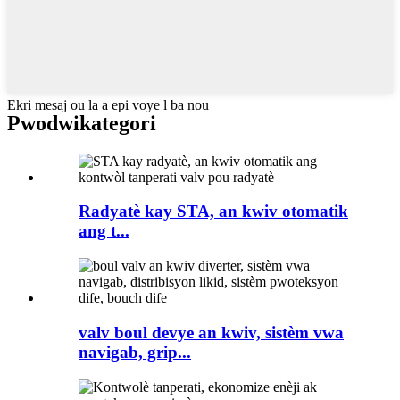
Ekri mesaj ou la a epi voye l ba nou
Pwodwi
kategori
Radyatè kay STA, an kwiv otomatik
ang t...
valv boul devye an kwiv, sistèm vwa
navigab, grip...