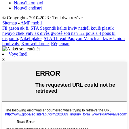
Nouvèl konpayi
Nouvèl endistri
© Copyright - 2010-2023 : Tout dwa rezève.
Sitemap
-
AMP mobil
Fil gason ak fi
,
STA Segondè kalite kwiv natirèl koulè plastik
nwayo chèk valv ak divès gwosè soti nan 1/2 pous a 4 pous ki
disponib
,
Nikèl-plake
,
STA Thread Papiyon Manch an kwiv Union
boul valv
,
Kontwòl koule
,
Règleman
,
Voye Imèl
x