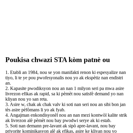
Poukisa chwazi STA kòm patnè ou
1. Etabli an 1984, nou se yon manifakti renon ki espesyalize nan
tiyo, li te ye pou pwofesyonalis nou yo ak ekspètiz nan endistri
an.
2. Kapasite pwodiksyon nou an nan 1 milyon seri pa mwa asire
livrezon efikas ak rapid, sa ki pèmèt nou satisfè demand yo nan
kliyan nou yo san reta.
3. Asire w, chak ak chak valv ki soti nan seri nou an sibi bon jan
tès asire pèfòmans li yo ak fyab.
4. Angajman enkondisyonèl nou an nan mezi kontwòl kalite strik
ak livrezon alè pèmèt nou bay pwodwi serye ak ki estab.
5. Soti nan demann pre-lavant ak sipò apre-lavant, nou bay
priyorite kominikasyon alè ak efikas, asire ke kliyan nou yo