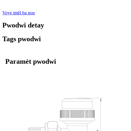
Voye imèl ba nou
Pwodwi detay
Tags pwodwi
Paramèt pwodwi