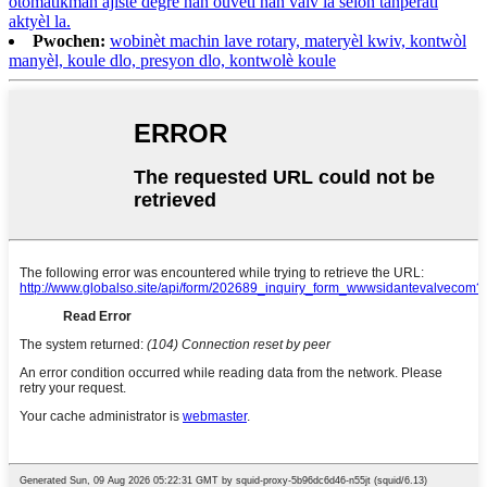
otomatikman ajiste degre nan ouvèti nan valv la selon tanperati
aktyèl la.
Pwochen:
wobinèt machin lave rotary, materyèl kwiv, kontwòl
manyèl, koule dlo, presyon dlo, kontwolè koule