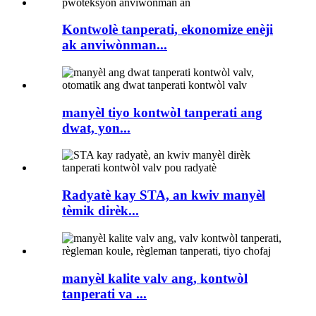
Kontwolè tanperati, ekonomize enèji
ak anviwònman...
manyèl tiyo kontwòl tanperati ang
dwat, yon...
Radyatè kay STA, an kwiv manyèl
tèmik dirèk...
manyèl kalite valv ang, kontwòl
tanperati va ...