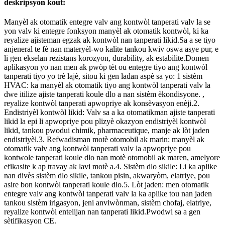
deskripsyon kout:
Manyèl ak otomatik entegre valv ang kontwòl tanperati valv la se
yon valv ki entegre fonksyon manyèl ak otomatik kontwòl, ki ka
reyalize ajisteman egzak ak kontwòl nan tanperati likid.Sa a se tiyo
anjeneral te fè nan materyèl-wo kalite tankou kwiv oswa asye pur, e
li gen ekselan rezistans korozyon, durability, ak estabilite.Domen
aplikasyon yo nan men ak pwòp tèt ou entegre tiyo ang kontwòl
tanperati tiyo yo trè lajè, sitou ki gen ladan aspè sa yo: 1 sistèm
HVAC: ka manyèl ak otomatik tiyo ang kontwòl tanperati valv la
dwe itilize ajiste tanperati koule dlo a nan sistèm èkondisyone. ,
reyalize kontwòl tanperati apwopriye ak konsèvasyon enèji.2.
Endistriyèl kontwòl likid: Valv sa a ka otomatikman ajiste tanperati
likid la epi li apwopriye pou plizyè okazyon endistriyèl kontwòl
likid, tankou pwodui chimik, pharmaceutique, manje ak lòt jaden
endistriyèl.3. Refwadisman motè otomobil ak marin: manyèl ak
otomatik valv ang kontwòl tanperati valv la apwopriye pou
kontwole tanperati koule dlo nan motè otomobil ak maren, amelyore
efikasite k ap travay ak lavi motè a.4. Sistèm dlo sikile: Li ka aplike
nan divès sistèm dlo sikile, tankou pisin, akwaryòm, elatriye, pou
asire bon kontwòl tanperati koule dlo.5. Lòt jaden: men otomatik
entegre valv ang kontwòl tanperati valv la ka aplike tou nan jaden
tankou sistèm irigasyon, jeni anviwònman, sistèm chofaj, elatriye,
reyalize kontwòl entelijan nan tanperati likid.Pwodwi sa a gen
sètifikasyon CE.