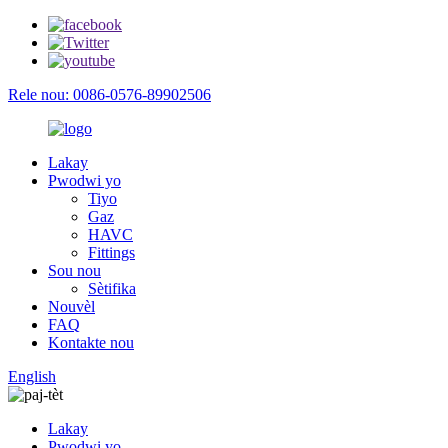
Rele nou: 0086-0576-89902506
Lakay
Pwodwi yo
Tiyo
Gaz
HAVC
Fittings
Sou nou
Sètifika
Nouvèl
FAQ
Kontakte nou
English
Lakay
Pwodwi yo