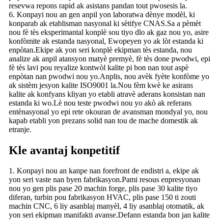
resevwa repons rapid ak asistans pandan tout pwosesis la.
6. Konpayi nou an gen anpil yon laboratwa dènye modèl, ki
konparab ak etablisman nasyonal ki sètifye CNAS.Sa a pèmèt
nou fè tès eksperimantal konplè sou tiyo dlo ak gaz nou yo, asire
konfòmite ak estanda nasyonal, Ewopeyen yo ak lòt estanda ki
enpòtan.Ekipe ak yon seri konplè ekipman tès estanda, nou
analize ak anpil atansyon matyè premyè, fè tès done pwodwi, epi
fè tès lavi pou reyalize kontwòl kalite pi bon nan tout aspè
enpòtan nan pwodwi nou yo.Anplis, nou avèk fyète konfòme yo
ak sistèm jesyon kalite ISO9001 la.Nou fèm kwè ke asirans
kalite ak konfyans kliyan yo etabli atravè aderans konsistan nan
estanda ki wo.Lè nou teste pwodwi nou yo akò ak referans
entènasyonal yo epi rete okouran de avansman mondyal yo, nou
kapab etabli yon prezans solid nan tou de mache domestik ak
etranje.
Kle avantaj konpetitif
1. Konpayi nou an kanpe nan forefront de endistri a, ekipe ak
yon seri vaste nan byen fabrikasyon.Pami resous enpresyonan
nou yo gen plis pase 20 machin forge, plis pase 30 kalite tiyo
diferan, turbin pou fabrikasyon HVAC, plis pase 150 ti zouti
machin CNC, 6 liy asanblaj manyèl, 4 liy asanblaj otomatik, ak
yon seri ekipman manifakti avanse.Defann estanda bon jan kalite