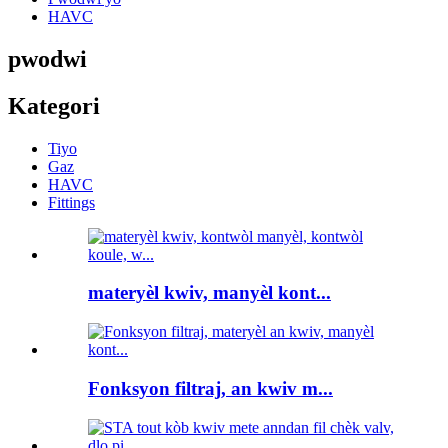
HAVC
pwodwi
Kategori
Tiyo
Gaz
HAVC
Fittings
materyèl kwiv, manyèl kont...
Fonksyon filtraj, an kwiv m...