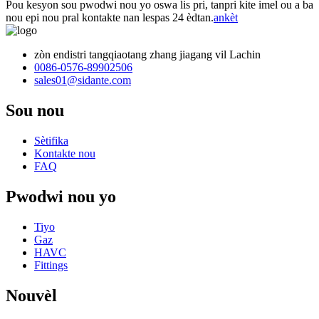
Pou kesyon sou pwodwi nou yo oswa lis pri, tanpri kite imel ou a ba
nou epi nou pral kontakte nan lespas 24 èdtan.
ankèt
zòn endistri tangqiaotang zhang jiagang vil Lachin
0086-0576-89902506
sales01@sidante.com
Sou nou
Sètifika
Kontakte nou
FAQ
Pwodwi nou yo
Tiyo
Gaz
HAVC
Fittings
Nouvèl