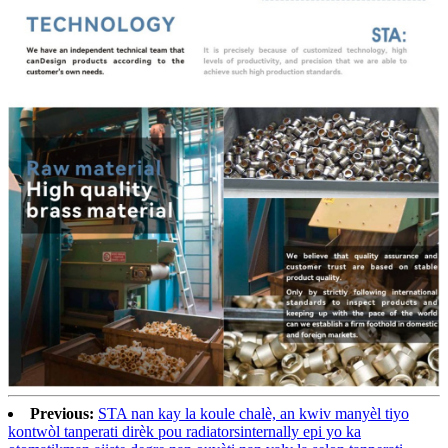
Previous:
STA nan kay la koule chalè, an kwiv manyèl tiyo
kontwòl tanperati dirèk pou radiatorsinternally epi yo ka