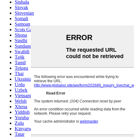
Sinhala
Slovak
Slovenian
Somali
Samoan
Scots Gaelic
Shona
Sindhi
Sundanese
Swahili
Tajik
Tamil
Telugu
Thai
Ukrainian
Urdu
Uzbek
Vietnamese
Welsh
Xhosa
Yiddish
Yoruba
Zulu
Kinyarwanda
Tatar