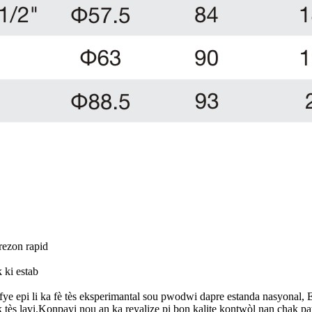
rezon rapid
k ki estab
e epi li ka fè tès eksperimantal sou pwodwi dapre estanda nasyonal,
k tès lavi.Konpayi nou an ka reyalize pi bon kalite kontwòl nan chak 