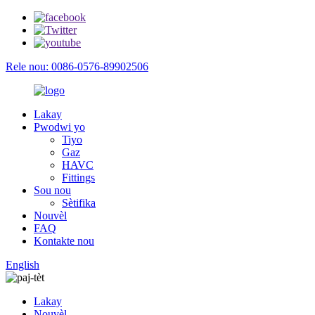
Rele nou: 0086-0576-89902506
Lakay
Pwodwi yo
Tiyo
Gaz
HAVC
Fittings
Sou nou
Sètifika
Nouvèl
FAQ
Kontakte nou
English
Lakay
Nouvèl