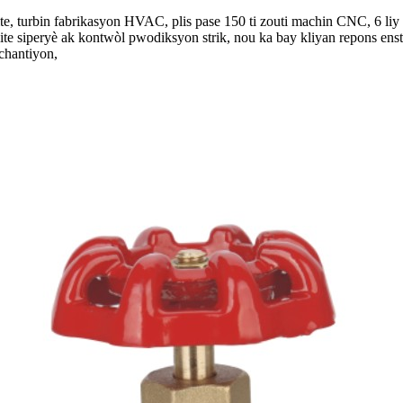
ite, turbin fabrikasyon HVAC, plis pase 150 ti zouti machin CNC, 6 liy 
te siperyè ak kontwòl pwodiksyon strik, nou ka bay kliyan repons enst
chantiyon,