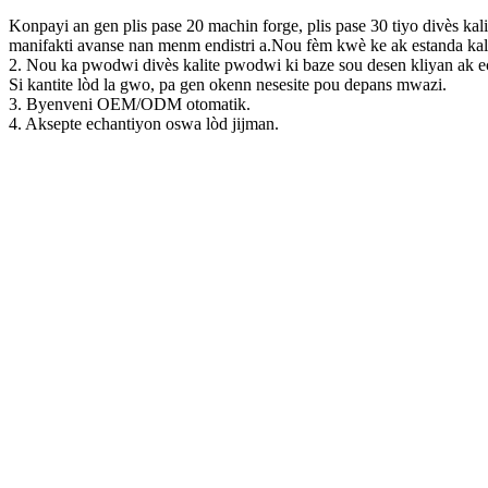
Konpayi an gen plis pase 20 machin forge, plis pase 30 tiyo divès kal
manifakti avanse nan menm endistri a.Nou fèm kwè ke ak estanda kali
2. Nou ka pwodwi divès kalite pwodwi ki baze sou desen kliyan ak e
Si kantite lòd la gwo, pa gen okenn nesesite pou depans mwazi.
3. Byenveni OEM/ODM otomatik.
4. Aksepte echantiyon oswa lòd jijman.