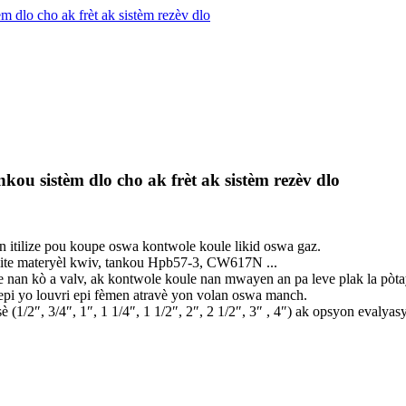
m dlo cho ak frèt ak sistèm rezèv dlo
nkou sistèm dlo cho ak frèt ak sistèm rezèv dlo
n itilize pou koupe oswa kontwole koule likid oswa gaz.
kalite materyèl kwiv, tankou Hpb57-3, CW617N ...
pe nan kò a valv, ak kontwole koule nan mwayen an pa leve plak la pòta
pi yo louvri epi fèmen atravè yon volan oswa manch.
/2″, 3/4″, 1″, 1 1/4″, 1 1/2″, 2″, 2 1/2″, 3″ , 4″) ak opsyon evalyas