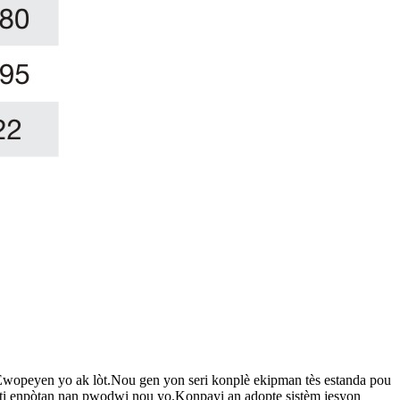
 Ewopeyen yo ak lòt.Nou gen yon seri konplè ekipman tès estanda pou
pati enpòtan nan pwodwi nou yo.Konpayi an adopte sistèm jesyon