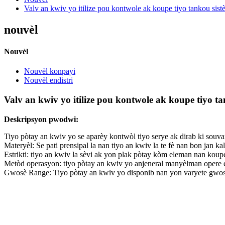
Valv an kwiv yo itilize pou kontwole ak koupe tiyo tankou sistè
nouvèl
Nouvèl
Nouvèl konpayi
Nouvèl endistri
Valv an kwiv yo itilize pou kontwole ak koupe tiyo ta
Deskripsyon pwodwi:
Tiyo pòtay an kwiv yo se aparèy kontwòl tiyo serye ak dirab ki souva
Materyèl: Se pati prensipal la nan tiyo an kwiv la te fè nan bon jan 
Estrikti: tiyo an kwiv la sèvi ak yon plak pòtay kòm eleman nan kou
Metòd operasyon: tiyo pòtay an kwiv yo anjeneral manyèlman opere e
Gwosè Range: Tiyo pòtay an kwiv yo disponib nan yon varyete gwosè (1