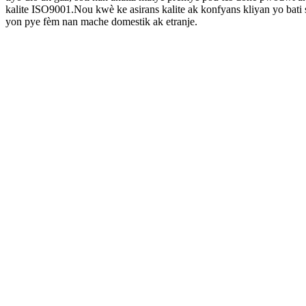
kalite ISO9001.Nou kwè ke asirans kalite ak konfyans kliyan yo bati 
yon pye fèm nan mache domestik ak etranje.