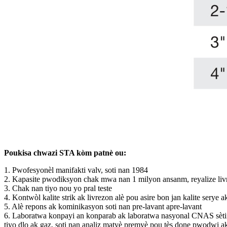
Poukisa chwazi STA kòm patnè ou:
1. Pwofesyonèl manifakti valv, soti nan 1984
2. Kapasite pwodiksyon chak mwa nan 1 milyon ansanm, reyalize liv
3. Chak nan tiyo nou yo pral teste
4. Kontwòl kalite strik ak livrezon alè pou asire bon jan kalite serye a
5. Alè repons ak kominikasyon soti nan pre-lavant apre-lavant
6. Laboratwa konpayi an konparab ak laboratwa nasyonal CNAS sètify
tiyo dlo ak gaz, soti nan analiz matyè premyè pou tès done pwodwi a