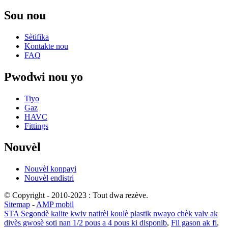
Sou nou
Sètifika
Kontakte nou
FAQ
Pwodwi nou yo
Tiyo
Gaz
HAVC
Fittings
Nouvèl
Nouvèl konpayi
Nouvèl endistri
© Copyright - 2010-2023 : Tout dwa rezève.
Sitemap
-
AMP mobil
STA Segondè kalite kwiv natirèl koulè plastik nwayo chèk valv ak
divès gwosè soti nan 1/2 pous a 4 pous ki disponib
,
Fil gason ak fi
,