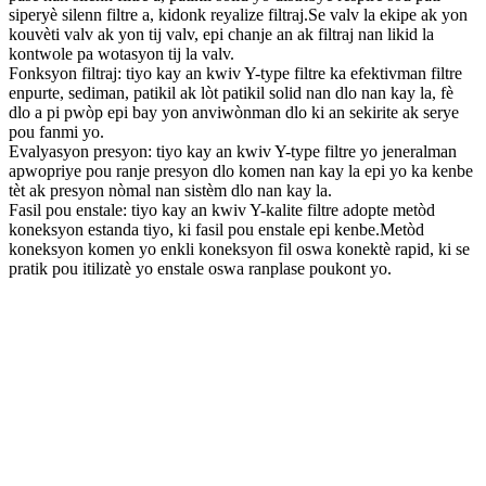
siperyè silenn filtre a, kidonk reyalize filtraj.Se valv la ekipe ak yon
kouvèti valv ak yon tij valv, epi chanje an ak filtraj nan likid la
kontwole pa wotasyon tij la valv.
Fonksyon filtraj: tiyo kay an kwiv Y-type filtre ka efektivman filtre
enpurte, sediman, patikil ak lòt patikil solid nan dlo nan kay la, fè
dlo a pi pwòp epi bay yon anviwònman dlo ki an sekirite ak serye
pou fanmi yo.
Evalyasyon presyon: tiyo kay an kwiv Y-type filtre yo jeneralman
apwopriye pou ranje presyon dlo komen nan kay la epi yo ka kenbe
tèt ak presyon nòmal nan sistèm dlo nan kay la.
Fasil pou enstale: tiyo kay an kwiv Y-kalite filtre adopte metòd
koneksyon estanda tiyo, ki fasil pou enstale epi kenbe.Metòd
koneksyon komen yo enkli koneksyon fil oswa konektè rapid, ki se
pratik pou itilizatè yo enstale oswa ranplase poukont yo.