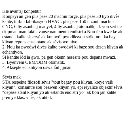
Kle avantaj konpetitif
Konpayi an gen plis pase 20 machin forge, plis pase 30 tiyo divès
kalite, turbin fabrikasyon HVAC, plis pase 150 ti zouti machin
CNC, 6 liy asanblaj manyèl, 4 liy asanblaj otomatik, ak yon seri de
ekipman manifakti avanse nan menm endistri a.Nou fèm kwè ke ak
estanda kalite siperyè ak kontwòl pwodiksyon strik, nou ka bay
kliyan repons enstantane ak sèvis wo nivo.
2. Nou ka pwodwi divès kalite pwodwi ki baze sou desen kliyan ak
echantiyon,
Si kantite lòd la gwo, pa gen okenn nesesite pou depans mwazi.
3. Byenveni OEM/ODM otomatik.
4. Aksepte echantiyon oswa lòd jijman.
Sèvis mak
STA respekte filozofi sèvis "tout bagay pou kliyan, kreye valè
kliyan", konsantre sou bezwen kliyan yo, epi reyalize objektif sèvis
"depase atant kliyan yo ak estanda endistri yo" ak bon jan kalite
premye klas, vitès, ak atitid.