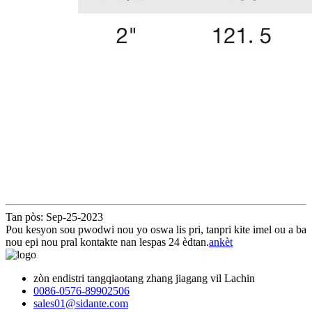
Tan pòs: Sep-25-2023
Pou kesyon sou pwodwi nou yo oswa lis pri, tanpri kite imel ou a ba
nou epi nou pral kontakte nan lespas 24 èdtan.
ankèt
zòn endistri tangqiaotang zhang jiagang vil Lachin
0086-0576-89902506
sales01@sidante.com