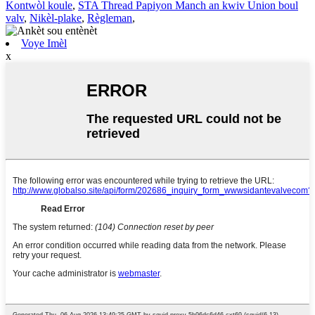
Kontwòl koule
,
STA Thread Papiyon Manch an kwiv Union boul
valv
,
Nikèl-plake
,
Règleman
,
Voye Imèl
x