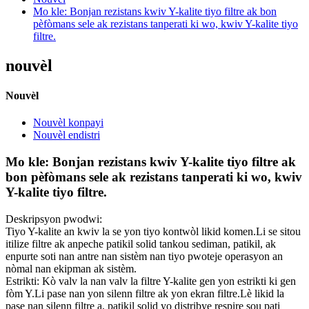
Mo kle: Bonjan rezistans kwiv Y-kalite tiyo filtre ak bon
pèfòmans sele ak rezistans tanperati ki wo, kwiv Y-kalite tiyo
filtre.
nouvèl
Nouvèl
Nouvèl konpayi
Nouvèl endistri
Mo kle: Bonjan rezistans kwiv Y-kalite tiyo filtre ak
bon pèfòmans sele ak rezistans tanperati ki wo, kwiv
Y-kalite tiyo filtre.
Deskripsyon pwodwi:
Tiyo Y-kalite an kwiv la se yon tiyo kontwòl likid komen.Li se sitou
itilize filtre ak anpeche patikil solid tankou sediman, patikil, ak
enpurte soti nan antre nan sistèm nan tiyo pwoteje operasyon an
nòmal nan ekipman ak sistèm.
Estrikti: Kò valv la nan valv la filtre Y-kalite gen yon estrikti ki gen
fòm Y.Li pase nan yon silenn filtre ak yon ekran filtre.Lè likid la
pase nan silenn filtre a, patikil solid yo distribye respire sou pati