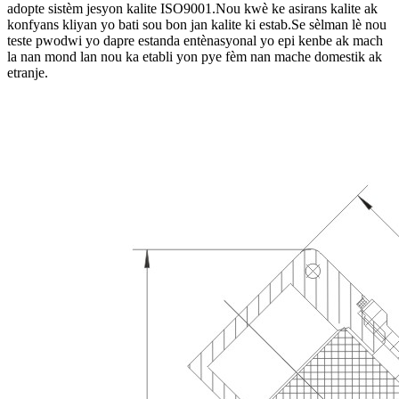
adopte sistèm jesyon kalite ISO9001.Nou kwè ke asirans kalite ak
konfyans kliyan yo bati sou bon jan kalite ki estab.Se sèlman lè nou
teste pwodwi yo dapre estanda entènasyonal yo epi kenbe ak mach
la nan mond lan nou ka etabli yon pye fèm nan mache domestik ak
etranje.