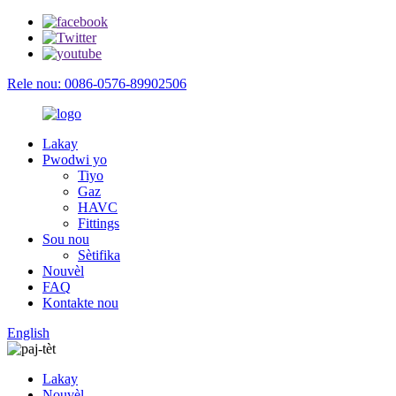
Rele nou: 0086-0576-89902506
Lakay
Pwodwi yo
Tiyo
Gaz
HAVC
Fittings
Sou nou
Sètifika
Nouvèl
FAQ
Kontakte nou
English
Lakay
Nouvèl