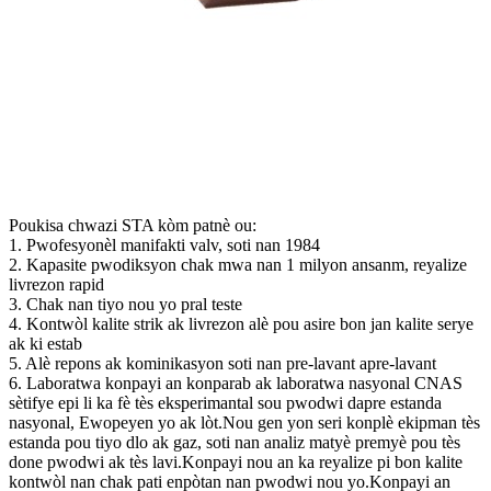
Poukisa chwazi STA kòm patnè ou:
1. Pwofesyonèl manifakti valv, soti nan 1984
2. Kapasite pwodiksyon chak mwa nan 1 milyon ansanm, reyalize
livrezon rapid
3. Chak nan tiyo nou yo pral teste
4. Kontwòl kalite strik ak livrezon alè pou asire bon jan kalite serye
ak ki estab
5. Alè repons ak kominikasyon soti nan pre-lavant apre-lavant
6. Laboratwa konpayi an konparab ak laboratwa nasyonal CNAS
sètifye epi li ka fè tès eksperimantal sou pwodwi dapre estanda
nasyonal, Ewopeyen yo ak lòt.Nou gen yon seri konplè ekipman tès
estanda pou tiyo dlo ak gaz, soti nan analiz matyè premyè pou tès
done pwodwi ak tès lavi.Konpayi nou an ka reyalize pi bon kalite
kontwòl nan chak pati enpòtan nan pwodwi nou yo.Konpayi an