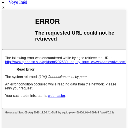
Voye Imèl
x