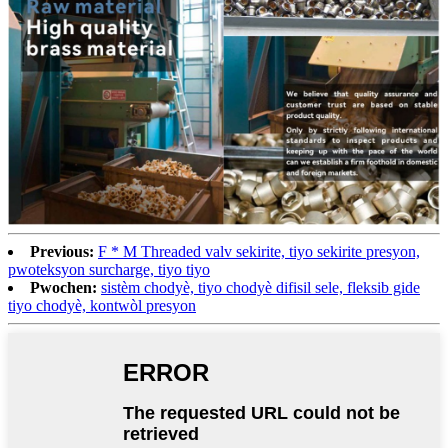
Previous:
F * M Threaded valv sekirite, tiyo sekirite presyon,
pwoteksyon surcharge, tiyo tiyo
Pwochen:
sistèm chodyè, tiyo chodyè difisil sele, fleksib gide
tiyo chodyè, kontwòl presyon