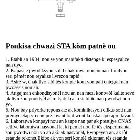
Poukisa chwazi STA kòm patnè ou
1. Etabli an 1984, nou se yon manifakti distenge ki espesyalize
nan tiyo.
2. Kapasite pwodiksyon solid chak mwa nou an nan 1 milyon
seri pèmèt nou reyalize livrezon rapid.
3. Asire w, chak tiyo sibi tès konplè kòm yon pati entegral nan
pwosesis nou an.
4. Angajman enkondisyonèl nou an nan mezi kontwòl kalite sevè
ak livrezon ponktyèl asire fyab la ak estabilite nan pwodwi nou
yo.
5. Nou bay priyorite repons alè ak kominikasyon efikas soti nan
premye etap yo nan pre-lavant tout wout la jiska sipò apre-lavant.
6. Laboratwa konpayi nou an kanpe nan par ak prestijye CNAS
sètifye laboratwa nasyonal la, ki pèmèt nou fè tès eksperimantal
sou pwodwi nou yo an akò ak nasyonal, Ewopeyen an, ak lòt
estanda rekonèt.Ekipe ak yon seri konplè ekipman tès estanda