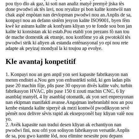
pou tiyo dlo ak gaz, ki soti nan analiz matyè premyè jiska tès
done pwodwi ak tès lavi, nou reyalize pi bon kalite kontwòl nan
chak aspè enpòtan nan devlopman pwodwi nou an.Anplis de sa,
konpayi nou an defann sistèm jesyon kalite ISO9001, byen fèm
kwè ke asirans kalite ak konfyans kliyan yo te fonde sou bon jan
kalite ki konsistan ak ki estab.Pou etabli yon prezans fò nan tou
de mache domestik ak etranje, nou konfòme yo ak pwotokòl tès
pwodwi strik ki aliyen ak estanda entènasyonal yo epi nou rete
adapte ak peyizaj mondyal la ki toujou ap evolye.
Kle avantaj konpetitif
1. Konpayi nou an gen anpil yon seri kapasite fabrikasyon nan
menm endistri a.Nou gen yon enfrastrikti solid, ki gen ladan plis
pase 20 machin fòje, plis pase 30 opsyon divès kalite valv, turbin
fabrikasyon HVAC, plis pase 150 ti zouti machin CNC, 6 liy
asanblaj manyèl, 4 liy asanblaj otomatik, ak yon seri enpresyonan
nan ekipman manifakti avanse.Angajman inebranlabl nou an pou
kenbe estanda kalite siperyè ak mezi kontwòl pwodiksyon sevè
pèmèt nou delivre sèvis rapid ak eksepsyonèl bay kliyan valè nou
yo.
2. Avèk kapasite nan tradui desen kliyan ak echantiyon nan
pwodwi fini, nou ofri yon solisyon fabrikasyon versatile.Anplis
de sa, pou gwo kantite lòd, nou elimine nesesite pou depans