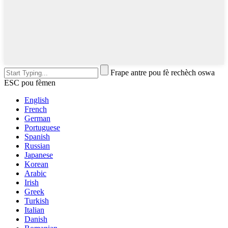
Frape antre pou fè rechèch oswa
ESC pou fèmen
English
French
German
Portuguese
Spanish
Russian
Japanese
Korean
Arabic
Irish
Greek
Turkish
Italian
Danish