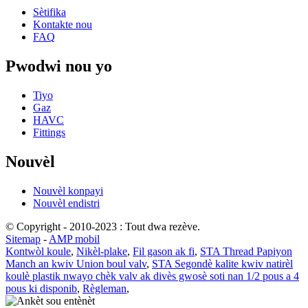
Sètifika
Kontakte nou
FAQ
Pwodwi nou yo
Tiyo
Gaz
HAVC
Fittings
Nouvèl
Nouvèl konpayi
Nouvèl endistri
© Copyright - 2010-2023 : Tout dwa rezève.
Sitemap
-
AMP mobil
Kontwòl koule
,
Nikèl-plake
,
Fil gason ak fi
,
STA Thread Papiyon
Manch an kwiv Union boul valv
,
STA Segondè kalite kwiv natirèl
koulè plastik nwayo chèk valv ak divès gwosè soti nan 1/2 pous a 4
pous ki disponib
,
Règleman
,