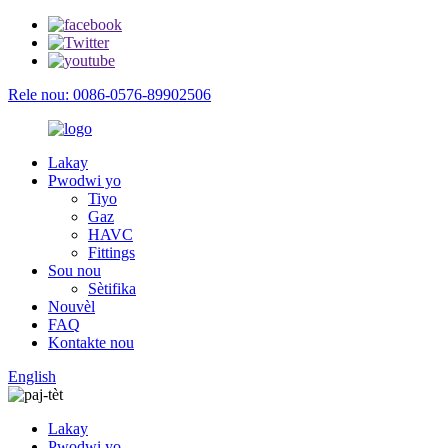
Rele nou: 0086-0576-89902506
Lakay
Pwodwi yo
Tiyo
Gaz
HAVC
Fittings
Sou nou
Sètifika
Nouvèl
FAQ
Kontakte nou
English
Lakay
Pwodwi yo