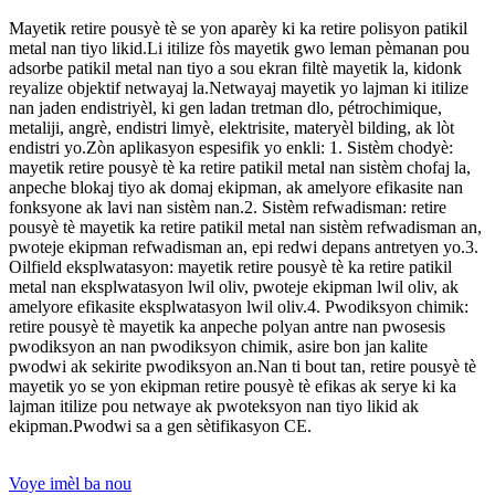
Mayetik retire pousyè tè se yon aparèy ki ka retire polisyon patikil
metal nan tiyo likid.Li itilize fòs mayetik gwo leman pèmanan pou
adsorbe patikil metal nan tiyo a sou ekran filtè mayetik la, kidonk
reyalize objektif netwayaj la.Netwayaj mayetik yo lajman ki itilize
nan jaden endistriyèl, ki gen ladan tretman dlo, pétrochimique,
metaliji, angrè, endistri limyè, elektrisite, materyèl bilding, ak lòt
endistri yo.Zòn aplikasyon espesifik yo enkli: 1. Sistèm chodyè:
mayetik retire pousyè tè ka retire patikil metal nan sistèm chofaj la,
anpeche blokaj tiyo ak domaj ekipman, ak amelyore efikasite nan
fonksyone ak lavi nan sistèm nan.2. Sistèm refwadisman: retire
pousyè tè mayetik ka retire patikil metal nan sistèm refwadisman an,
pwoteje ekipman refwadisman an, epi redwi depans antretyen yo.3.
Oilfield eksplwatasyon: mayetik retire pousyè tè ka retire patikil
metal nan eksplwatasyon lwil oliv, pwoteje ekipman lwil oliv, ak
amelyore efikasite eksplwatasyon lwil oliv.4. Pwodiksyon chimik:
retire pousyè tè mayetik ka anpeche polyan antre nan pwosesis
pwodiksyon an nan pwodiksyon chimik, asire bon jan kalite
pwodwi ak sekirite pwodiksyon an.Nan ti bout tan, retire pousyè tè
mayetik yo se yon ekipman retire pousyè tè efikas ak serye ki ka
lajman itilize pou netwaye ak pwoteksyon nan tiyo likid ak
ekipman.Pwodwi sa a gen sètifikasyon CE.
Voye imèl ba nou