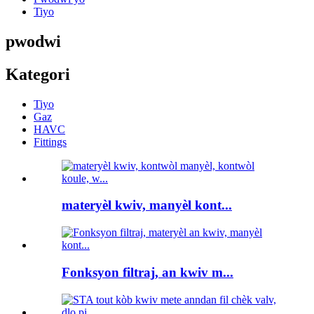
Tiyo
pwodwi
Kategori
Tiyo
Gaz
HAVC
Fittings
materyèl kwiv, manyèl kont...
Fonksyon filtraj, an kwiv m...