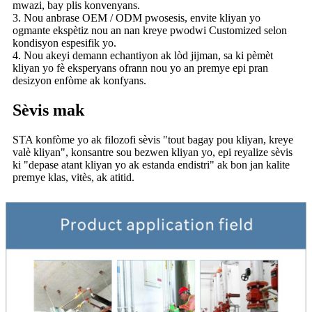
mwazi, bay plis konvenyans.
3. Nou anbrase OEM / ODM pwosesis, envite kliyan yo
ogmante ekspètiz nou an nan kreye pwodwi Customized selon
kondisyon espesifik yo.
4. Nou akeyi demann echantiyon ak lòd jijman, sa ki pèmèt
kliyan yo fè eksperyans ofrann nou yo an premye epi pran
desizyon enfòme ak konfyans.
Sèvis mak
STA konfòme yo ak filozofi sèvis "tout bagay pou kliyan, kreye
valè kliyan", konsantre sou bezwen kliyan yo, epi reyalize sèvis
ki "depase atant kliyan yo ak estanda endistri" ak bon jan kalite
premye klas, vitès, ak atitid.