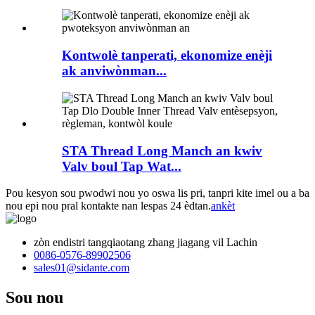
Kontwolè tanperati, ekonomize enèji
ak anviwònman...
STA Thread Long Manch an kwiv
Valv boul Tap Wat...
Pou kesyon sou pwodwi nou yo oswa lis pri, tanpri kite imel ou a ba
nou epi nou pral kontakte nan lespas 24 èdtan.
ankèt
zòn endistri tangqiaotang zhang jiagang vil Lachin
0086-0576-89902506
sales01@sidante.com
Sou nou